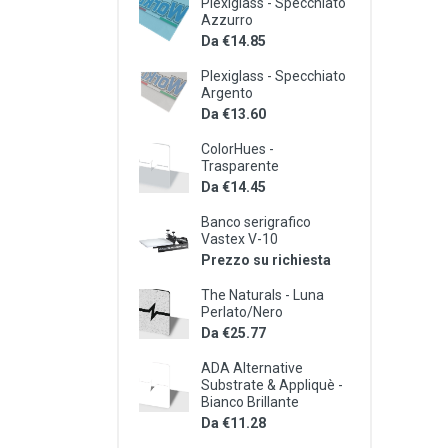
Plexiglass - Specchiato
Azzurro
Da €14.85
Plexiglass - Specchiato
Argento
Da €13.60
ColorHues -
Trasparente
Da €14.45
Banco serigrafico
Vastex V-10
Prezzo su richiesta
The Naturals - Luna
Perlato/Nero
Da €25.77
ADA Alternative
Substrate & Appliquè -
Bianco Brillante
Da €11.28