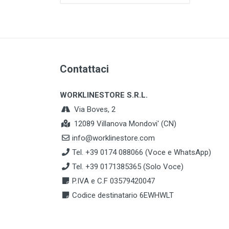
Contattaci
WORKLINESTORE S.R.L.
Via Boves, 2
12089 Villanova Mondovi' (CN)
info@worklinestore.com
Tel. +39 0174 088066 (Voce e WhatsApp)
Tel. +39 0171385365 (Solo Voce)
P.IVA e C.F 03579420047
Codice destinatario 6EWHWLT