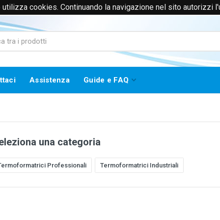
to utilizza cookies. Continuando la navigazione nel sito autorizzi l
0171385365 (Solo Voce)
info@worklinestore.com
ttaci
Assistenza
Guide e FAQ
eleziona una categoria
Termoformatrici Professionali
Termoformatrici Industriali