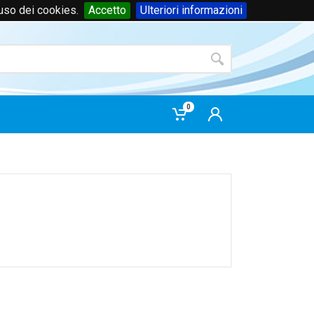
'uso dei cookies.
Accetto
Ulteriori informazioni
Accedi
o
registrati
0