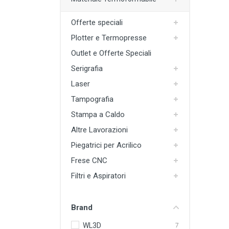
Plotter e Termopresse
Offerte speciali
Termoformatura
Plotter e Termopresse
Altre Lavorazioni
Outlet e Offerte Speciali
Outlet e Offerte Speciali
Serigrafia
Laser
Tampografia
Stampa a Caldo
Altre Lavorazioni
Piegatrici per Acrilico
Frese CNC
Filtri e Aspiratori
Brand
WL3D
7