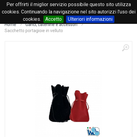
Per offrirti il miglior servizio possibile questo sito utilizza
0
cookies. Continuando la navigazione nel sito autorizzi l'uso dei
cookies.
Accetto
Ulteriori informazioni
Home
Ganci, catenine e accessori
Sacchetto portagioie in velluto