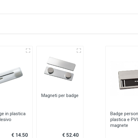
Magneti per badge
ge in plastica
Badge persona
desivo
plastica e P
magnete
€ 14.50
€ 52.40