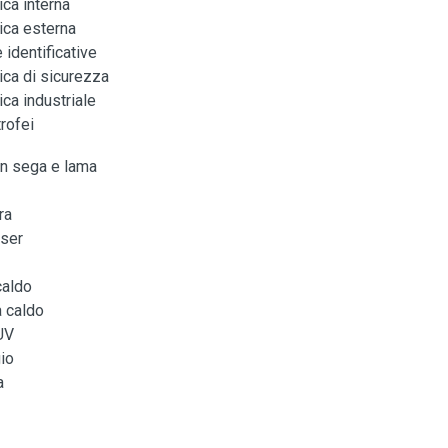
ca interna
ica esterna
 identificative
ica di sicurezza
ca industriale
rofei
on sega e lama
ra
aser
caldo
 caldo
UV
io
a