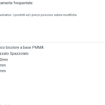
ltamente frequentate.
lustrativo. I prodotti ed i prezzi possono subire modifiche.
tico bicolore a base PMMA
izzato Spazzolato
00mm
0mm
0mm