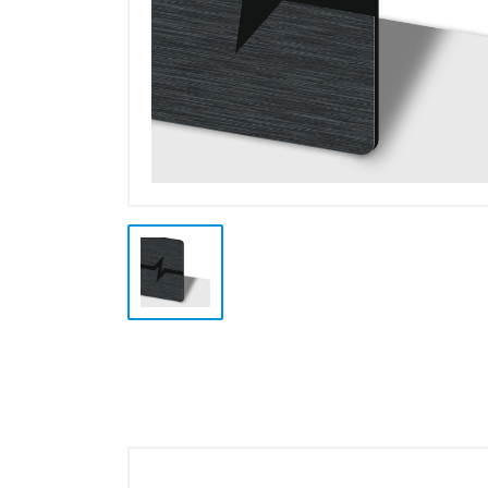
Plotter e Termopresse
Termoformatura
Altre Lavorazioni
Outlet e Offerte Speciali