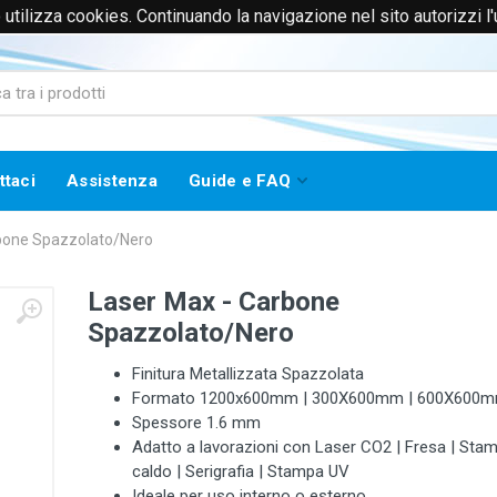
to utilizza cookies. Continuando la navigazione nel sito autorizzi l
0171385365 (Solo Voce)
info@worklinestore.com
ttaci
Assistenza
Guide e FAQ
bone Spazzolato/Nero
Laser Max - Carbone
Spazzolato/Nero
Finitura Metallizzata Spazzolata
Formato 1200x600mm | 300X600mm | 600X600
Spessore 1.6 mm
Adatto a lavorazioni con Laser CO2 | Fresa | Sta
caldo | Serigrafia | Stampa UV
Ideale per uso interno o esterno