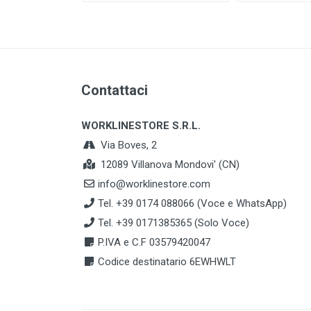
Contattaci
WORKLINESTORE S.R.L.
Via Boves, 2
12089 Villanova Mondovi' (CN)
info@worklinestore.com
Tel. +39 0174 088066 (Voce e WhatsApp)
Tel. +39 0171385365 (Solo Voce)
P.IVA e C.F 03579420047
Codice destinatario 6EWHWLT