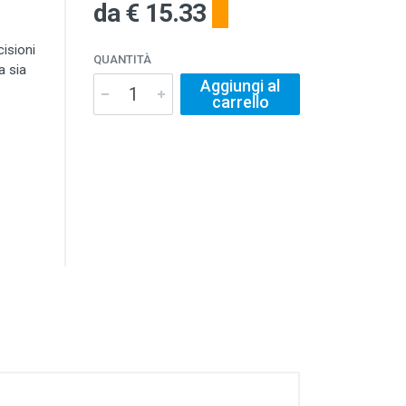
da
€ 15.33
cisioni
QUANTITÀ
a sia
Aggiungi al
carrello