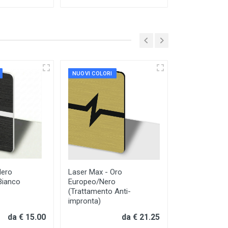
NUOVI COLORI
NUOVI COLORI
Nero
Laser Max - Oro
Laser Max - 
Bianco
Europeo/Nero
Spazzolato /
(Trattamento Anti-
impronta)
da € 15.00
da € 21.25