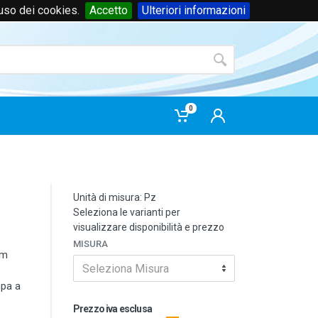
'uso dei cookies.
Accetto
Ulteriori informazioni
Accedi
o
registrati
0
Unità di misura: Pz
Seleziona le varianti per
visualizzare disponibilità e prezzo
MISURA
mm
Seleziona Misura
mpa a
Prezzo iva esclusa