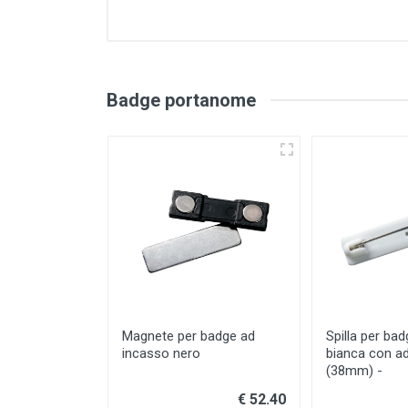
Badge portanome
Magnete per badge ad
Spilla per bad
incasso nero
bianca con a
(38mm) -
€ 52.40