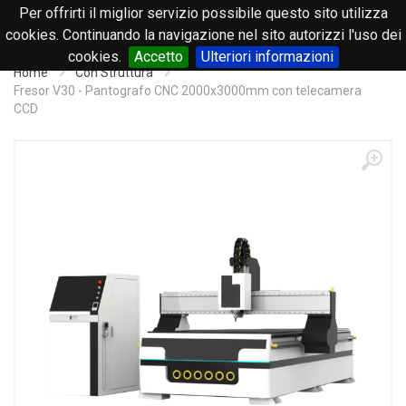
Per offrirti il miglior servizio possibile questo sito utilizza
0
cookies. Continuando la navigazione nel sito autorizzi l'uso dei
cookies.
Accetto
Ulteriori informazioni
Home
Con Struttura
Fresor V30 - Pantografo CNC 2000x3000mm con telecamera
CCD