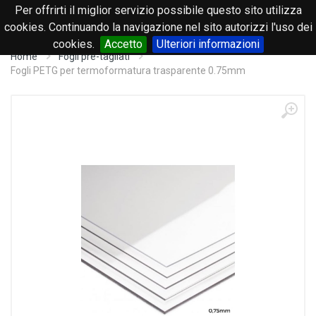
Per offrirti il miglior servizio possibile questo sito utilizza
0
cookies. Continuando la navigazione nel sito autorizzi l'uso dei
cookies.
Accetto
Ulteriori informazioni
Home
Fogli pre-tagliati
Fogli PETG per termoformatura trasparente 0.75mm